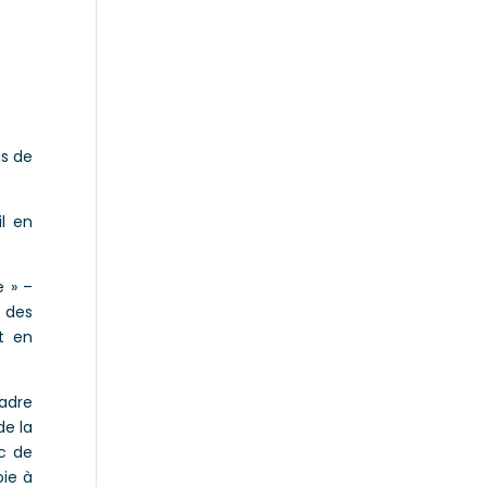
ns de
il en
e » –
e des
t en
cadre
de la
ic de
oie à