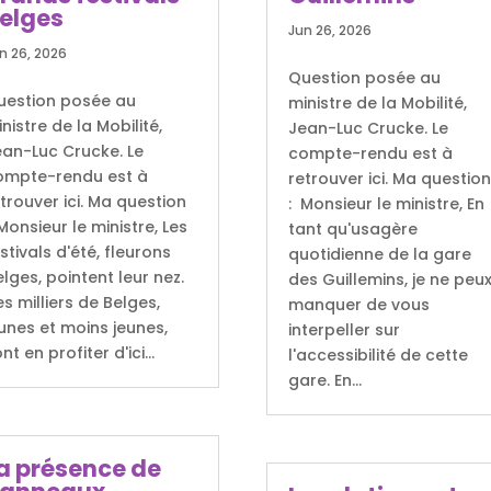
elges
Jun 26, 2026
n 26, 2026
Question posée au
uestion posée au
ministre de la Mobilité,
nistre de la Mobilité,
Jean-Luc Crucke. Le
ean-Luc Crucke. Le
compte-rendu est à
ompte-rendu est à
retrouver ici. Ma questio
trouver ici. Ma question
: Monsieur le ministre, En
Monsieur le ministre, Les
tant qu'usagère
stivals d'été, fleurons
quotidienne de la gare
lges, pointent leur nez.
des Guillemins, je ne peu
s milliers de Belges,
manquer de vous
unes et moins jeunes,
interpeller sur
nt en profiter d'ici...
l'accessibilité de cette
gare. En...
a présence de