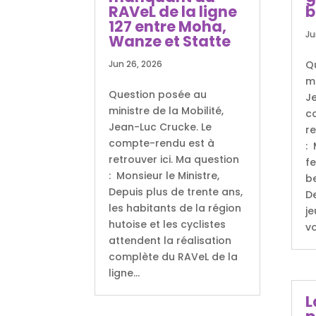
RAVeL de la ligne
b
127 entre Moha,
Ju
Wanze et Statte
Jun 26, 2026
Q
mi
Question posée au
J
ministre de la Mobilité,
c
Jean-Luc Crucke. Le
re
compte-rendu est à
: 
retrouver ici. Ma question
fe
: Monsieur le Ministre,
be
Depuis plus de trente ans,
De
les habitants de la région
je
hutoise et les cyclistes
vo
attendent la réalisation
complète du RAVeL de la
ligne...
L