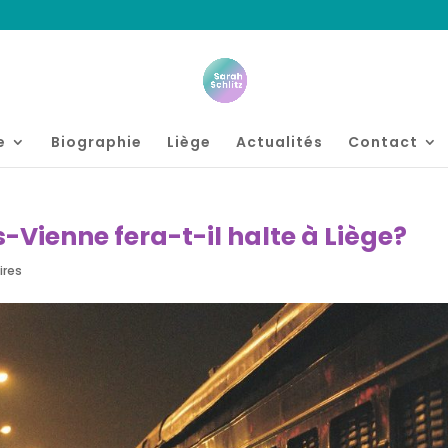
e
Biographie
Liège
Actualités
Contact
s-Vienne fera-t-il halte à Liège?
ires