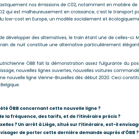
 drastiquement nos émissions de C02, notamment en matière de
O2 qui est malheureusement en croissance, c’est le transport p
u low-cost en Europe, un modèle socialement et écologiquem
e développer des alternatives, le train étant une de celles-ci. 
 train de nuit constitue une alternative particulièrement élégan
utrichienne ÖBB fait la démonstration assez fulgurante du pos
plissage, nouvelles lignes ouvertes, nouvelles voitures command
d’une nouvelle ligne Vienne-Bruxelles dès début 2020. Ceci constit
 Belgique.
iété ÖBB concernant cette nouvelle ligne ?
a fréquence, des tarifs, et de l’itinéraire précis ?
elles ? Un arrêt à Liège, situé sur l’itinéraire, est-il envisag
envisager de porter cette dernière demande auprès d’ÖBB ?