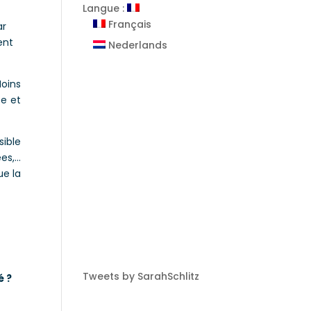
Langue :
Français
ar
ent
Nederlands
Moins
te et
sible
ées,…
ue la
Tweets by SarahSchlitz
é ?