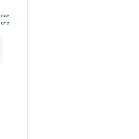
toir
 une