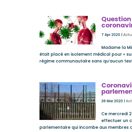
Question 
coronavi
7 Apr 2020
|
Actu
Madame la Min
était placé en isolement médical pour « susp
régime communautaire sans qu’aucun test de
Coronavir
parlemen
26 Mar 2020
|
Act
Ce mercredi 25
effectuer un c
parlementaire qui incombe aux membres de 