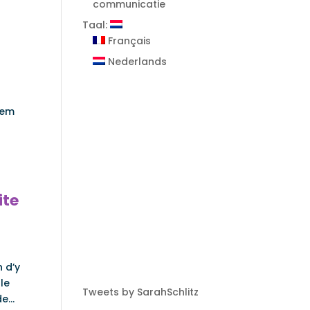
communicatie
Taal:
Français
Nederlands
tem
ite
n d’y
le
Tweets by SarahSchlitz
...