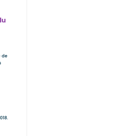
du
́ de
s
018.